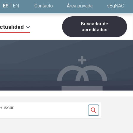
ES
EN
Contacto
Área privada
sEgNAC
Buscador de
ctualidad
acreditados
Buscar
Ok