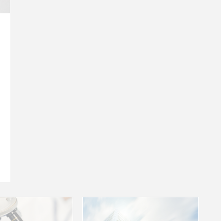
o
Ver
más