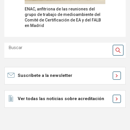
ENAC, anfitriona de las reuniones del
IVAC, pri
grupo de trabajo de medioambiente del
certificac
Comité de Certificación de EA y del FALB
ámbito de
en Madrid
termoplás
Buscar
Ok
Suscríbete a la newsletter
Ver todas las noticias sobre acreditación