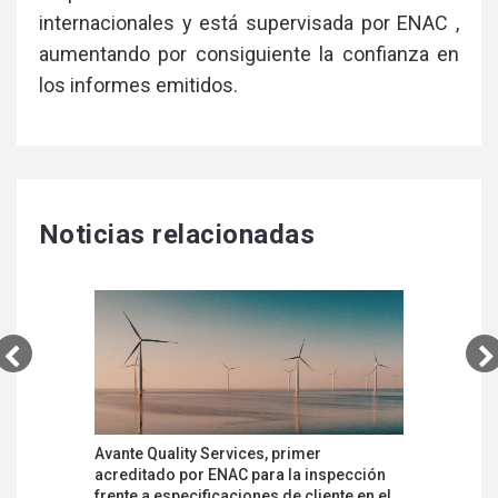
internacionales y está supervisada por ENAC ,
aumentando por consiguiente la confianza en
los informes emitidos.
Noticias relacionadas
Avante Quality Services, primer
ITE, prim
acreditado por ENAC para la inspección
ENAC para
frente a especificaciones de cliente en el
baterías