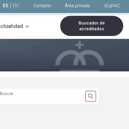
ES
EN
Contacto
Área privada
sEgNAC
Buscador de
ctualidad
acreditados
Buscar
Ok