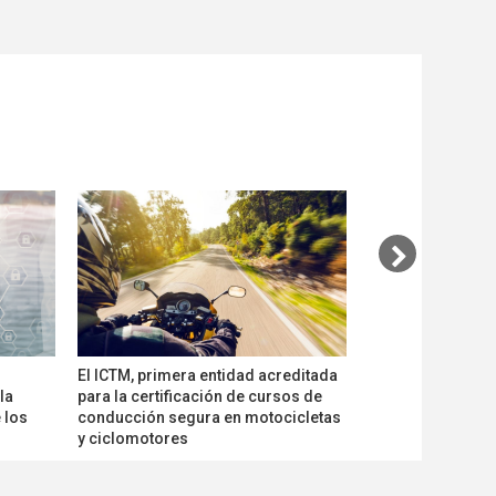
El ICTM, primera entidad acreditada
AIMPLAS, primer 
la
para la certificación de cursos de
ensayos de olor q
 los
conducción segura en motocicletas
confort en los ve
y ciclomotores