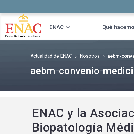
Saltar al contenido
ENAC
Qué hacem
Actualidad de ENAC
Nosotros
aebm-conve
aebm-convenio-medicin
ENAC y la Asociac
Biopatología Méd