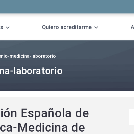
os
Quiero acreditarme
A
nio-medicina-laboratorio
a-laboratorio
ión Española de
ica-Medicina de