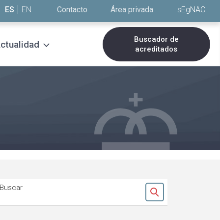
ES
EN
Contacto
Área privada
sEgNAC
Buscador de
ctualidad
acreditados
Buscar
Ok