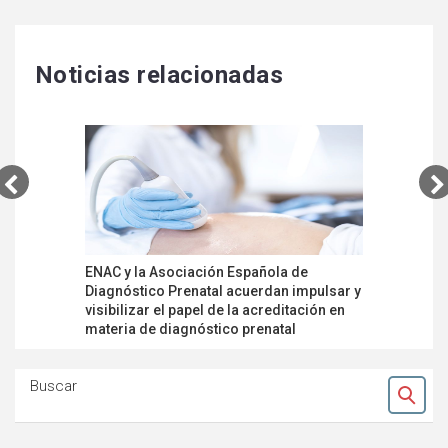
Noticias relacionadas
ENAC y la Asociación Española de
Plan de E
Diagnóstico Prenatal acuerdan impulsar y
laborator
visibilizar el papel de la acreditación en
nueva ISO
materia de diagnóstico prenatal
Buscar
Ok