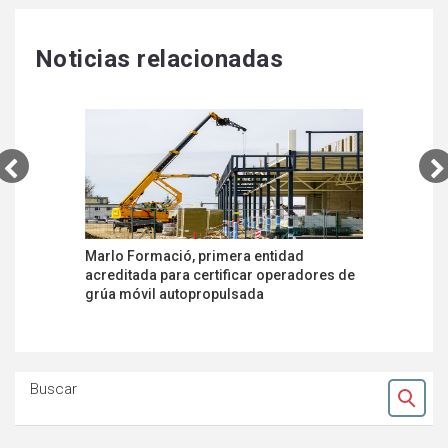
Noticias relacionadas
Marlo Formació, primera entidad
Publicada
acreditada para certificar operadores de
requisitos
grúa móvil autopropulsada
operadore
autoprop
Buscar
Ok