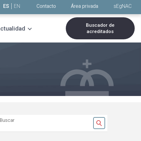
ES
EN
Contacto
Área privada
sEgNAC
Buscador de
ctualidad
acreditados
Buscar
Ok