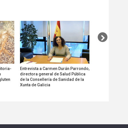
itoria-
Entrevista a Carmen Durán Parrondo,
El Laboratorio A
n
directora general de Salud Pública
Cataluña, primer
gluten
de la Consellería de Sanidad de la
completar la tran
Xunta de Galicia
reglamento de co
de medicamentos