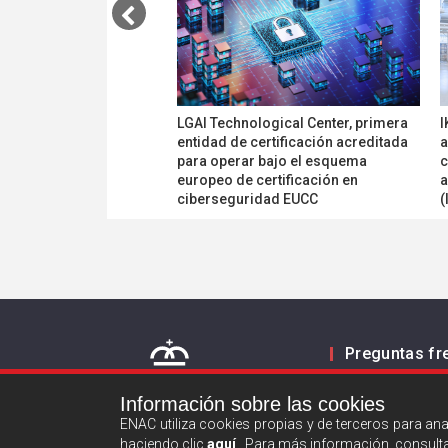
LGAI Technological Center, primera
I
entidad de certificación acreditada
a
para operar bajo el esquema
c
europeo de certificación en
a
ciberseguridad EUCC
(
Preguntas fr
Contacto
Información sobre las cookies
ENAC utiliza cookies propias y de terceros para an
haciendo clic
aquí
. Para más información, consult