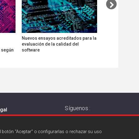
Nuevos ensayos acreditados para la
Certificación de 
evaluación de la calidad del
servicios de conf
s según
software
Síguenos :
egal
 de privacidad
a de cookies
l botón "Aceptar" o configurarlas o rechazar su uso