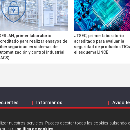
KERLAN, primer laboratorio
JTSEC, primer laboratorio
creditado para realizar ensayos de
acreditado para evaluar la
iberseguridad en sistemas de
seguridad de productos TIC
utomatización y control industrial
el esquema LINCE
IACS)
ecuentes
Infórmanos
Aviso l
Política
ES
EN
Polític
alizar nuestros servicios. Puedes aceptar todas las cookies pulsando e
a nuestra
política de cookies
.