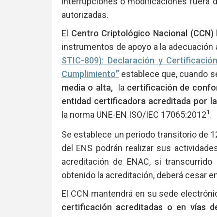
interrupciones o modificaciones fuera 
autorizadas.
El
Centro Criptológico Nacional (CCN)
instrumentos de apoyo a la adecuación a
STIC-809): Declaración y Certificaci
Cumplimiento
”
establece que, cuando se
media o alta,
la
certificación de conf
entidad certificadora
acreditada por l
1
la norma UNE-EN ISO/IEC 17065:2012
.
Se establece un periodo transitorio de 1
del ENS podrán realizar sus actividade
acreditación de ENAC, si transcurrido 
obtenido la acreditación, deberá cesar en
El CCN mantendrá en su sede electrón
certificación acreditadas o en vías d