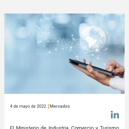
4 de mayo de 2022
Mercados
Co
en
El Ministerio de Industria, Comercio y Turismo