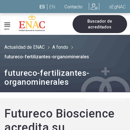
Saltar al contenido
ES
EN
Contacto
sEgNAC
Buscador de
acreditados
MENÚ
Actualidad de ENAC
A fondo
futureco-fertilizantes-organominerales
futureco-fertilizantes-
organominerales
Futureco Bioscience
acredita su