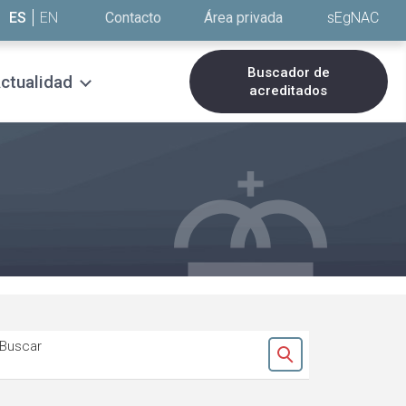
ES
EN
Contacto
Área privada
sEgNAC
Buscador de
ctualidad
acreditados
Buscar
Ok