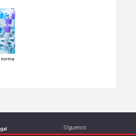
la norma
Síguenos :
egal