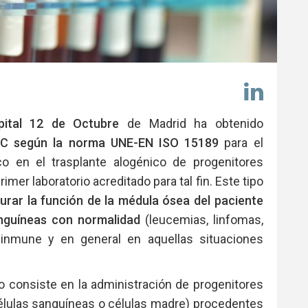
Comp
en
Link
pital 12 de Octubre
de Madrid ha obtenido
AC según la norma UNE-EN ISO 15189
para el
 en el trasplante alogénico de progenitores
mer laboratorio acreditado para tal fin. Este tipo
urar la función de la médula ósea del paciente
anguíneas con normalidad
(leucemias, linfomas,
nmune y en general en aquellas situaciones
o consiste en la administración de progenitores
élulas sanguíneas o células madre) procedentes