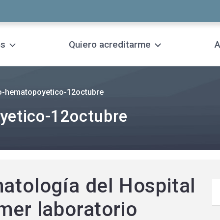
os
Quiero acreditarme
A
o-hematopoyetico-12octubre
yetico-12octubre
matología del Hospital
mer laboratorio