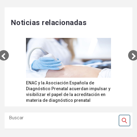
Noticias relacionadas
ENAC y la Asociación Española de
Plan de E
Diagnóstico Prenatal acuerdan impulsar y
laborator
visibilizar el papel de la acreditación en
nueva ISO
materia de diagnóstico prenatal
Buscar
Ok