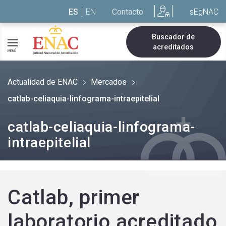
Saltar al contenido
ES
EN
Contacto
sEgNAC
Buscador de
acreditados
MENÚ
Actualidad de ENAC
Mercados
catlab-celiaquia-linfograma-intraepitelial
catlab-celiaquia-linfograma-
intraepitelial
Catlab, primer
laboratorio acreditado