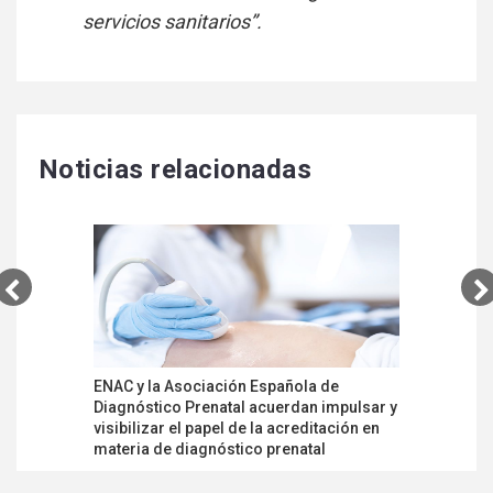
servicios sanitarios”.
Noticias relacionadas
ENAC y la Asociación Española de
Plan de E
Diagnóstico Prenatal acuerdan impulsar y
laborator
visibilizar el papel de la acreditación en
nueva ISO
materia de diagnóstico prenatal