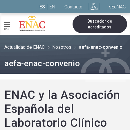
Saltar al contenido
ES
EN
Contacto
sEgNAC
Buscador de
acreditados
MENÚ
Actualidad de ENAC
Nosotros
aefa-enac-convenio
aefa-enac-convenio
ENAC y la Asociación
Española del
Laboratorio Clínico