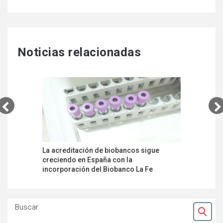
Noticias relacionadas
La acreditación de biobancos sigue
ENAC y S
creciendo en España con la
colaborac
incorporación del Biobanco La Fe
de labora
Buscar