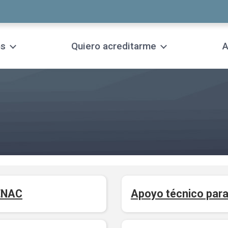
os
Quiero acreditarme
A
 ENAC
Apoyo técnico para