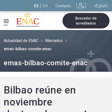
Saltar al contenido
ES
EN
Contacto
sEgNAC
Buscador de
acreditados
MENÚ
Actualidad de ENAC
Mercados
emas-bilbao-comite-enac
emas-bilbao-comite-enac
Bilbao reúne en
noviembre