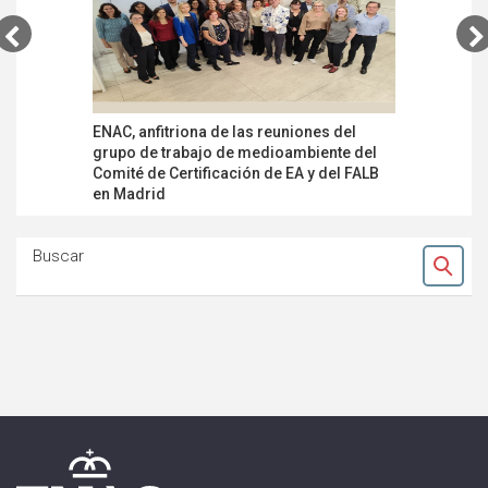
ENAC, anfitriona de las reuniones del
El mercad
grupo de trabajo de medioambiente del
acreditada
Comité de Certificación de EA y del FALB
sistema d
en Madrid
energétic
Buscar
Ok