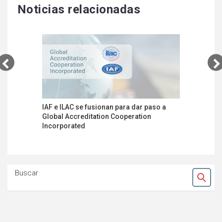
Noticias relacionadas
IAF e ILAC se fusionan para dar paso a
El Reino 
Global Accreditation Cooperation
el uso de
Incorporated
producto
Unido
Buscar
Ok