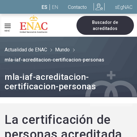
Saltar al contenido
ES
EN
Contacto
sEgNAC
Buscador de
acreditados
MENÚ
Actualidad de ENAC
Mundo
mla-iaf-acreditacion-certificacion-personas
mla-iaf-acreditacion-
certificacion-personas
La certificación de
personas acreditada