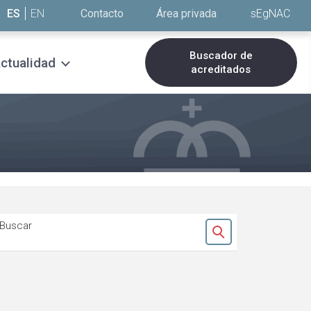
ES
EN
Contacto
Área privada
sEgNAC
Buscador de
ctualidad
acreditados
Buscar
Ok