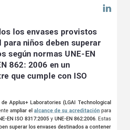
Comp
en
Link
dos los envases provistos
d para niños deben superar
yos según normas UNE-EN
EN 862: 2006 en un
tre que cumple con ISO
 de Applus+ Laboratories (LGAI Technological
nte a
mpliar el
alcance de su acreditación
para
NE-EN ISO 8317:2005
y
UNE-EN 862:2006
. Estas
ben superar los envases destinados a contener