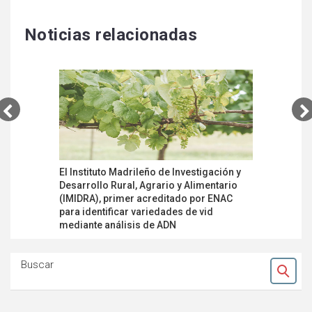
Noticias relacionadas
El Instituto Madrileño de Investigación y
AB-Aucate
Desarrollo Rural, Agrario y Alimentario
acreditad
(IMIDRA), primer acreditado por ENAC
inspecció
para identificar variedades de vid
Decreto 16
mediante análisis de ADN
León
Buscar
Ok