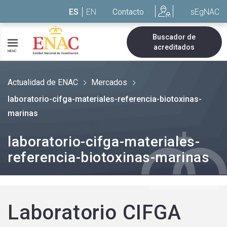
Saltar al contenido
ES
EN
Contacto
sEgNAC
Buscador de
acreditados
MENÚ
Actualidad de ENAC
Mercados
laboratorio-cifga-materiales-referencia-biotoxinas-
marinas
laboratorio-cifga-materiales-
referencia-biotoxinas-marinas
Laboratorio CIFGA