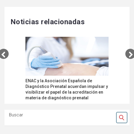
Noticias relacionadas
ENAC y la Asociación Española de
Plan de E
Diagnóstico Prenatal acuerdan impulsar y
laborator
visibilizar el papel de la acreditación en
nueva ISO
materia de diagnóstico prenatal
Buscar
Ok