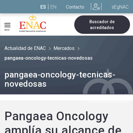
Saltar al contenido
ES
EN
Contacto
sEgNAC
Buscador de
acreditados
MENÚ
Actualidad de ENAC
Mercados
pangaea-oncology-tecnicas-novedosas
pangaea-oncology-tecnicas-
novedosas
Pangaea Oncology
amplía su alcance de