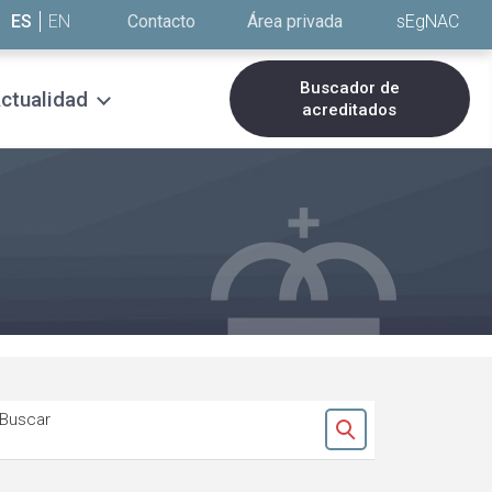
ES
EN
Contacto
Área privada
sEgNAC
Buscador de
ctualidad
acreditados
Buscar
Ok