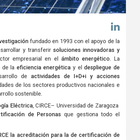
Comp
en
Link
vestigación
fundado en 1993 con el apoyo de la
arrollar y transferir
soluciones innovadoras y
ector empresarial en el
ámbito energético
. La
a de la
eficiencia energética
y el
despliegue de
arrollo de
actividades de I+D+i y acciones
ades de los sectores productivos nacionales e
rrollo sostenible.
gía Eléctrica
, CIRCE– Universidad de Zaragoza
tificación de Personas
que gestiona todo el
E la acreditación para la de certificación de