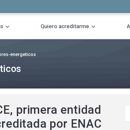
os
Quiero acreditarme
A
tores-energeticos
ticos
E, primera entidad
acreditada por ENAC