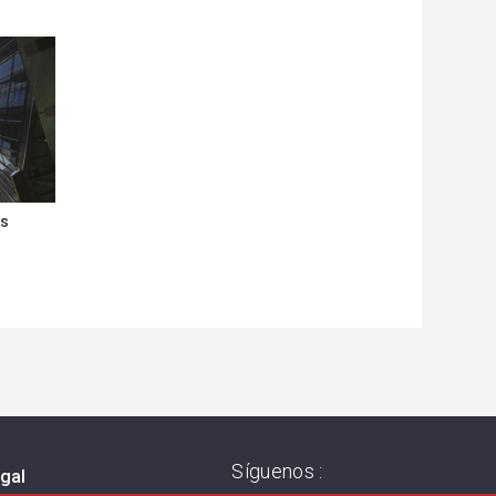
es
Síguenos :
egal