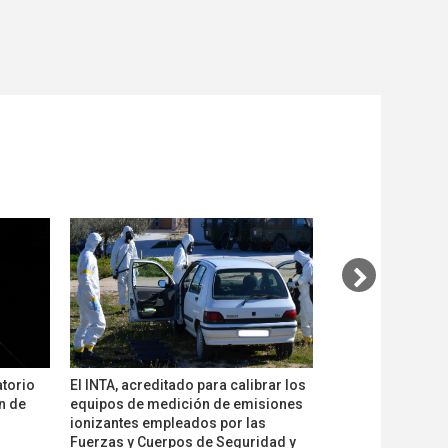
atorio
El INTA, acreditado para calibrar los
El CEM y ENAC fi
n de
equipos de medición de emisiones
colaboración en 
ionizantes empleados por las
metrología
Fuerzas y Cuerpos de Seguridad y