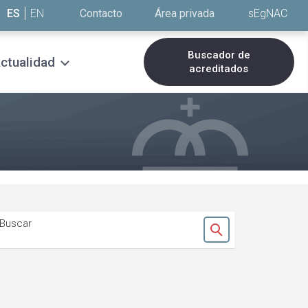
ES
EN
Contacto
Área privada
sEgNAC
Buscador de
ctualidad
acreditados
Buscar
Ok