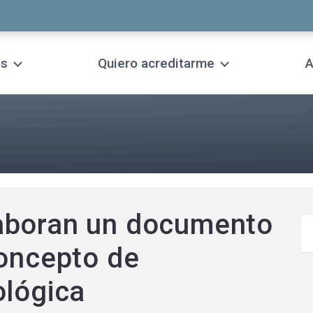
os
Quiero acreditarme
A
aboran un documento
concepto de
ológica