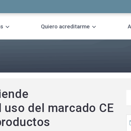
os
Quiero acreditarme
A
tiende
l uso del marcado CE
productos