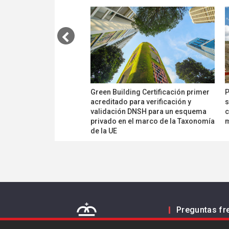
Green Building Certificación primer
P
acreditado para verificación y
s
validación DNSH para un esquema
c
privado en el marco de la Taxonomía
m
de la UE
Preguntas fr
Contacto