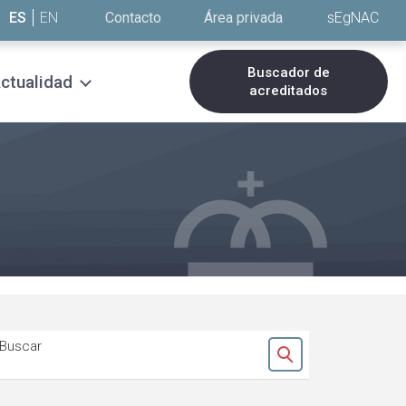
ES
EN
Contacto
Área privada
sEgNAC
Buscador de
ctualidad
acreditados
Buscar
Ok