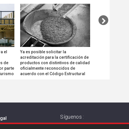
a el
Ya es posible solicitar la
La determinación
acreditación para la certificación de
del amianto en a
es de
productos con distintivos de calidad
y en materiales y
or parte
oficialmente reconocidos de
primer acreditado
 Turismo
acuerdo con el Código Estructural
Síguenos :
egal
 de privacidad