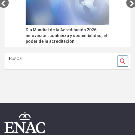
Día Mundial de la Acreditación 2026:
IAF e ILA
innovación, confianza y sostenibilidad, el
Global Ac
poder de la acreditación
Incorpor
Buscar
Ok