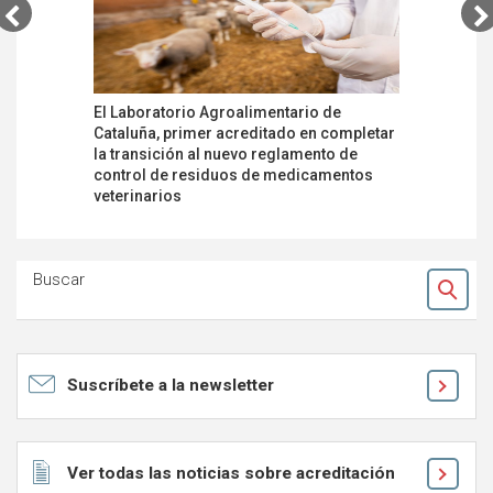
El Laboratorio Agroalimentario de
Futureco 
Cataluña, primer acreditado en completar
laborator
la transición al nuevo reglamento de
realizar 
control de residuos de medicamentos
cuantifica
veterinarios
oligoelem
organomi
Buscar
Ok
Suscríbete a la newsletter
Ver todas las noticias sobre acreditación