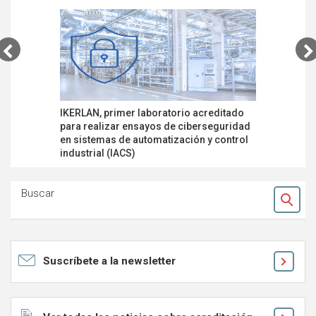
IKERLAN, primer laboratorio acreditado
Más de 50
para realizar ensayos de ciberseguridad
aportan g
en sistemas de automatización y control
y segurid
industrial (IACS)
Buscar
Ok
Suscríbete a la newsletter