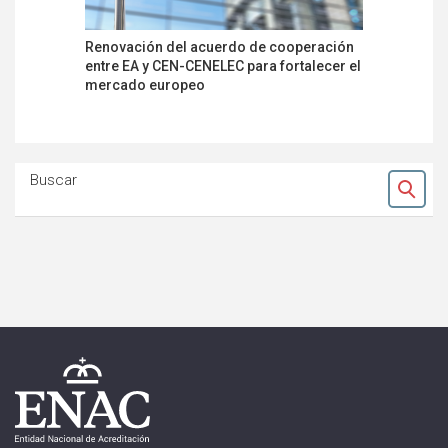
Renovación del acuerdo de cooperación
El Reino 
entre EA y CEN-CENELEC para fortalecer el
el uso de
mercado europeo
producto
Unido
Buscar
Ok