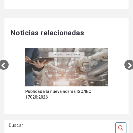
Noticias relacionadas
Publicada la nueva norma ISO/IEC
Castilla 
17020:2026
la realiz
inspecció
Buscar