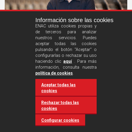
Información sobre las cookies
ENAC utiliza cookies propias y
de terceros para analizar
nuestros servicios. Puedes
El Laboratorio de Materiales de CAF obtiene la
aceptar todas las cookies
acreditación de ENAC para ensayos sobre ruedas
pulsando el botón "Aceptar" o
y ejes. Entrevista a L. Lasa - CAF
configurarlas o rechazar su uso
haciendo clic
aquí
. Para más
información, consulta nuestra
6 de septiembre de 2016
Entrevistas
política de cookies
.
Aceptar todas las
Ver
cookies
más
Rechazar todas las
cookies
Configurar cookies