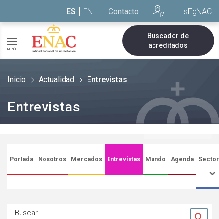
Saltar al contenido
ES
EN
Contacto
sEgNAC
Buscador de
acreditados
MENÚ
Inicio
Actualidad
Entrevistas
Entrevistas
Portada
Nosotros
Mercados
Entrevistas
Mundo
Agenda
Secto
Buscar