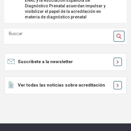
ENAC y la Asociación Española de
Plan de E
Diagnóstico Prenatal acuerdan impulsar y
laborator
visibilizar el papel de la acreditación en
nueva ISO
materia de diagnóstico prenatal
Buscar
Ok
Suscríbete a la newsletter
Ver todas las noticias sobre acreditación