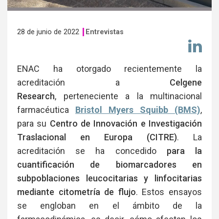
28 de junio de 2022
Entrevistas
Co
en
Li
ENAC ha otorgado recientemente la
acreditación a
Celgene
Research
, perteneciente a la multinacional
farmacéutica
Bristol Myers Squibb (BMS)
,
para su
Centro de Innovación e Investigación
Traslacional en Europa (CITRE)
. La
acreditación se ha concedido
para la
cuantificación de biomarcadores en
subpoblaciones leucocitarias y linfocitarias
mediante citometría de flujo
. Estos ensayos
se engloban en el ámbito de la