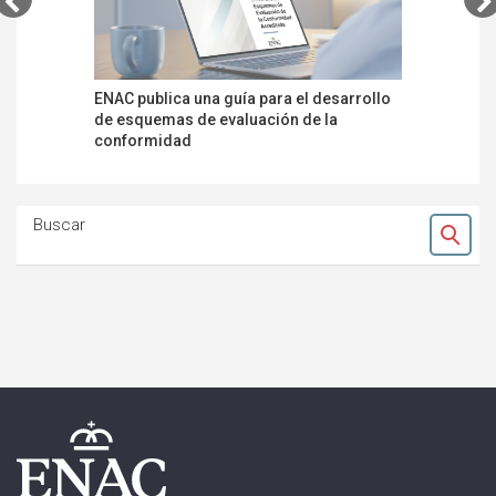
ENAC publica una guía para el desarrollo
ENAC publ
de esquemas de evaluación de la
servicio 
conformidad
facilitar 
Buscar
Ok