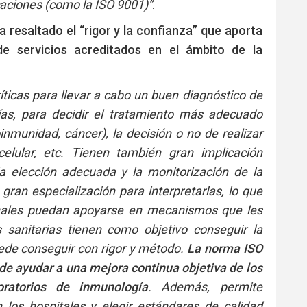
icaciones (como la ISO 9001)”
.
a resaltado el “rigor y la confianza” que aporta
e servicios acreditados en el ámbito de la
ticas para llevar a cabo un buen diagnóstico de
as, para decidir el tratamiento más adecuado
inmunidad, cáncer), la decisión o no de realizar
celular, etc. Tienen también gran implicación
 elección adecuada y la monitorización de la
gran especialización para interpretarlas, lo que
onales puedan apoyarse en mecanismos que les
 sanitarias tienen como objetivo conseguir la
ede conseguir con rigor y método.
La norma ISO
e ayudar a una mejora continua objetiva de los
oratorios de inmunología
. Además, permite
 los hospitales y elegir estándares de calidad