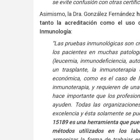
se evite confusión con otras certif
Asimismo, la Dra. González Fernández
h
tanto la acreditación como el uso d
Inmunología
:
“Las pruebas inmunológicas son crí
los pacientes en muchas patologí
(leucemia, inmunodeficiencia, auto
un trasplante, la inmunoterapia 
económica, como es el caso de la
inmunoterapia, y requieren de una 
hace importante que los profesi
ayuden. Todas las organizaciones
excelencia y ésta solamente se pu
15189 es una herramienta que pued
métodos utilizados en los lab
armonizar la forma de trabajar en