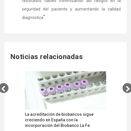
resultados fiables minimizando así riesgos en la
seguridad del paciente y aumentando la calidad
”
diagnóstica
.
Noticias relacionadas
La acreditación de biobancos sigue
ENAC y S
creciendo en España con la
colaborac
incorporación del Biobanco La Fe
de labora