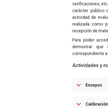
verificaciones, et
carácter público 
actividad de eval
realizada como p
recepción de mater
Para poder accede
demostrar que l
correspondiente a d
Actividades y n
Ensayos
Calibració