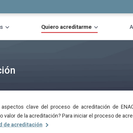
s
Quiero acreditarme
A
ción
 aspectos clave del proceso de acreditación de E
 valor de la acreditación? Para iniciar el proceso de acre
ud de acreditación