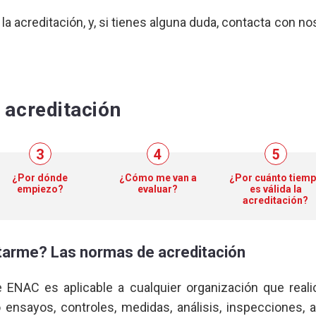
 la acreditación, y, si tienes alguna duda, contacta con n
a acreditación
3
4
5
¿Por dónde
¿Cómo me van a
¿Por cuánto tiem
empiezo?
evaluar?
es válida la
acreditación?
tarme? Las normas de acreditación
e ENAC es aplicable a cualquier organización que real
ensayos, controles, medidas, análisis, inspecciones, au