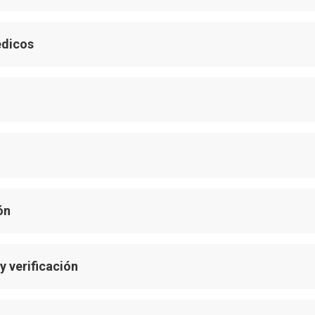
édicos
ón
y verificación