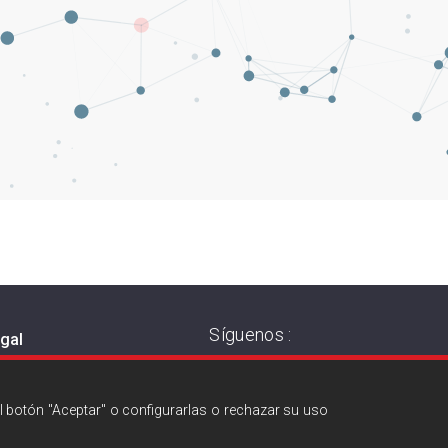
Síguenos :
egal
 de privacidad
a de cookies
l botón "Aceptar" o configurarlas o rechazar su uso