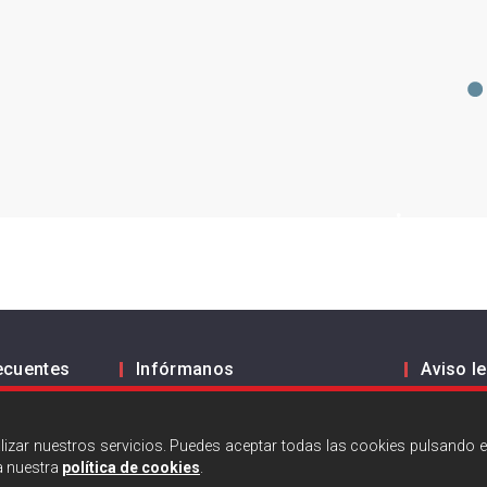
ecuentes
Infórmanos
Aviso l
Política
ES
EN
Polític
alizar nuestros servicios. Puedes aceptar todas las cookies pulsando e
a nuestra
política de cookies
.