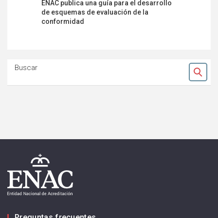
ENAC publica una guía para el desarrollo
Entrevist
de esquemas de evaluación de la
Anaya, Co
conformidad
Criminalís
Buscar
Ok
Preguntas frecuentes