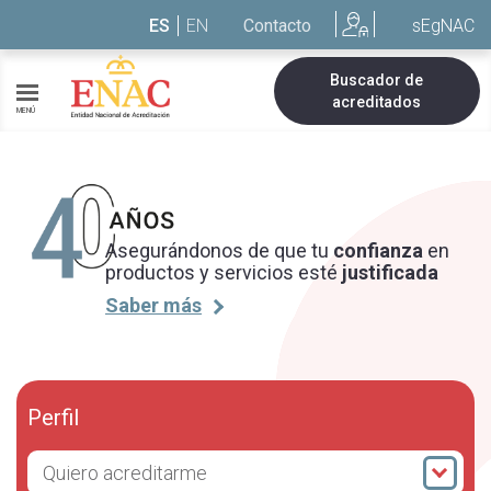
Saltar al contenido
ES
EN
Contacto
sEgNAC
Buscador de
acreditados
MENÚ
Asegurándonos de que tu
confianza
en
productos y servicios esté
justificada
Saber más
Perfil
Quiero acreditarme