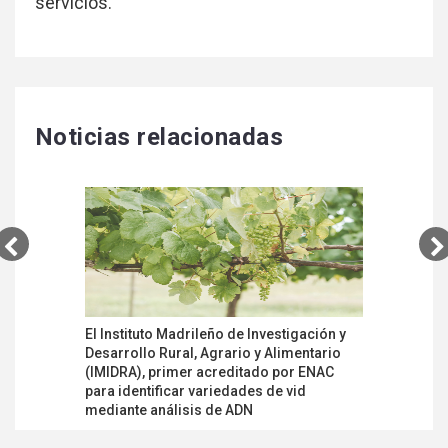
servicios.
Noticias relacionadas
El Instituto Madrileño de Investigación y
AB-Aucate
Desarrollo Rural, Agrario y Alimentario
acreditad
(IMIDRA), primer acreditado por ENAC
inspecció
para identificar variedades de vid
Decreto 16
mediante análisis de ADN
León