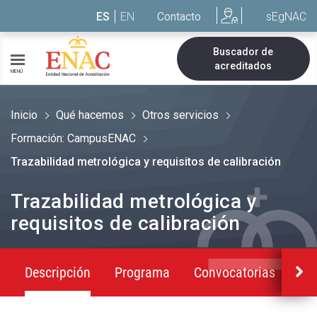
Saltar al contenido
ES
EN
Contacto
sEgNAC
Buscador de
acreditados
MENÚ
Inicio
Qué hacemos
Otros servicios
Formación: CampusENAC
Trazabilidad metrológica y requisitos de calibración
Trazabilidad metrológica y
requisitos de calibración
Descripción
Programa
Convocatorias
Co