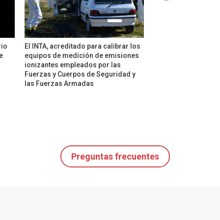
rio
El INTA, acreditado para calibrar los
Los servicios acred
e
equipos de medición de emisiones
esenciales para gara
ionizantes empleados por las
fiabilidad de las me
Fuerzas y Cuerpos de Seguridad y
comercio
las Fuerzas Armadas
Preguntas frecuentes