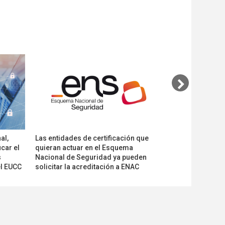
al,
Las entidades de certificación que
Nuevos ensayos a
icar el
quieran actuar en el Esquema
evaluación de la 
s
Nacional de Seguridad ya pueden
software
el EUCC
solicitar la acreditación a ENAC