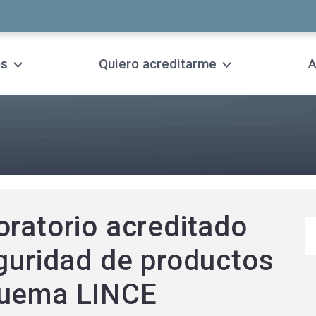
os
Quiero acreditarme
A
oratorio acreditado
eguridad de productos
quema LINCE