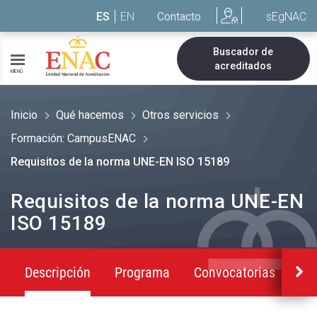
Saltar al contenido
ES
EN
Contacto
sEgNAC
Buscador de
acreditados
MENÚ
Inicio
Qué hacemos
Otros servicios
Formación: CampusENAC
Requisitos de la norma UNE-EN ISO 15189
Requisitos de la norma UNE-EN
ISO 15189
Descripción
Programa
Convocatorias
Co