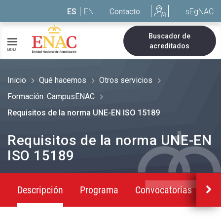
Saltar al contenido
ES
EN
Contacto
sEgNAC
Buscador de
acreditados
MENÚ
Inicio
Qué hacemos
Otros servicios
Formación: CampusENAC
Requisitos de la norma UNE-EN ISO 15189
Requisitos de la norma UNE-EN
ISO 15189
Descripción
Programa
Convocatorias
Co