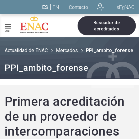
Saltar al contenido
ES
EN
Contacto
sEgNAC
Buscador de
acreditados
MENÚ
Actualidad de ENAC
Mercados
PPI_ambito_forense
PPI_ambito_forense
Primera acreditación
de un proveedor de
intercomparaciones