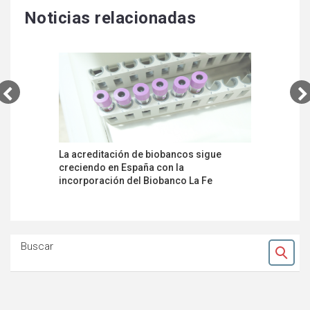
Noticias relacionadas
La acreditación de biobancos sigue
La Socied
creciendo en España con la
primer a
incorporación del Biobanco La Fe
ensayos d
cáncer de
Buscar
Ok