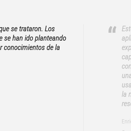
ue se trataron. Los
Est
e se han ido planteando
apl
r conocimientos de la
exp
cap
com
una
usa
la 
res
Enri