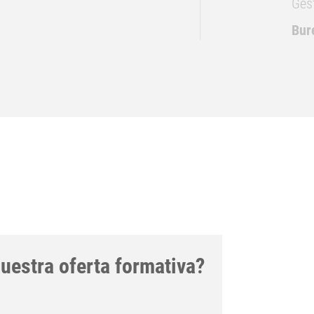
Ges
Bur
uestra oferta formativa?