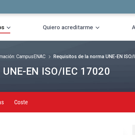
os
Quiero acreditarme
A
mación: CampusENAC
Requisitos de la norma UNE-EN ISO/
ma UNE-EN ISO/IEC 17020
as
Coste