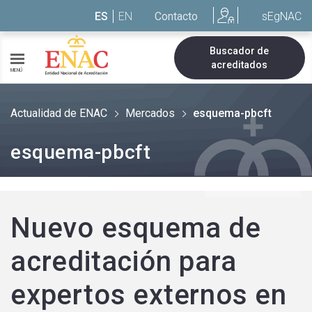
Saltar al contenido
ES
EN
Contacto
sEgNAC
Buscador de
acreditados
MENÚ
Actualidad de ENAC
Mercados
esquema-pbcft
esquema-pbcft
Nuevo esquema de
acreditación para
expertos externos en