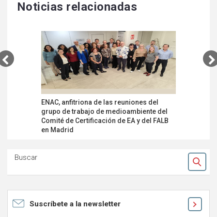
Noticias relacionadas
ENAC, anfitriona de las reuniones del
ENAC conc
grupo de trabajo de medioambiente del
acreditaci
Comité de Certificación de EA y del FALB
sistemas 
en Madrid
ISO 3700
Buscar
Ok
Suscríbete a la newsletter