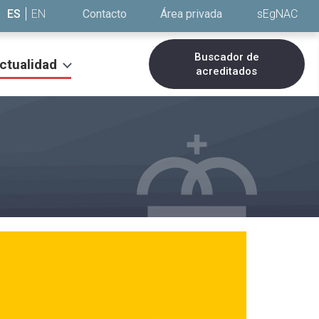
ES
EN
Contacto
Área privada
sEgNAC
Buscador de
ctualidad
acreditados