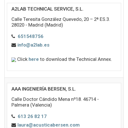
A2LAB TECHNICAL SERVICE, S.L.
Calle Teresita González Quevedo, 20 – 2ª ES.3.
28020 - Madrid (Madrid)
651548756
info@a2lab.es
Click
here
to download the Technical Annex.
AAA INGENIERÍA BERSEN, S.L.
Calle Doctor Cándido Mena nº18. 46714 -
Palmera (Valencia)
613 26 82 17
laura@acusticabersen.com