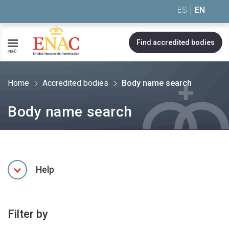
Saltar al contenido
ES
EN
Find accredited bodies
MENÚ
Home
Accredited bodies
Body name search
Body name search
Help
Filter by