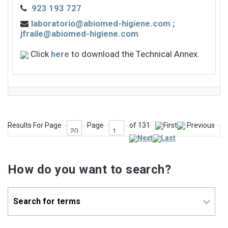
923 193 727
laboratorio@abiomed-higiene.com ;
jfraile@abiomed-higiene.com
Click
here
to download the Technical Annex.
Results For Page
Page
of 131
First
Previous
Next
Last
How do you want to search?